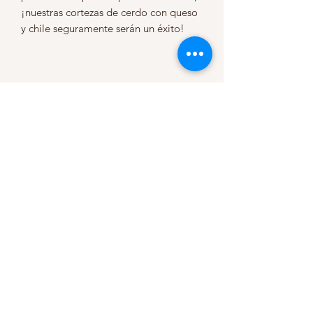
¡nuestras cortezas de cerdo con queso 
y chile seguramente serán un éxito!
BetterBatchPorkSkins Llc
Subscribe Form
Thanks
Submit
mejorbatchporkrinds01@gmail.com